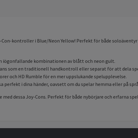
oy-Con-kontroller i Blue/Neon Yellow! Perfekt för både soloäventyr
 iögonfallande kombinationen av blått och neon gult.
s som en traditionell handkontroll eller separat för att dela sp
orer och HD Rumble för en mer uppslukande spelupplevelse.
sa perfekt i dina händer, oavsett om du spelar hemma eller på spr
 med dessa Joy-Cons. Perfekt för både nybörjare och erfarna spelare