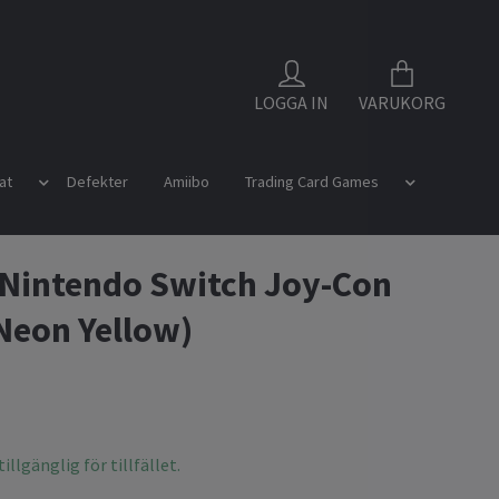
LOGGA IN
VARUKORG
at
Defekter
Amiibo
Trading Card Games
 Nintendo Switch Joy-Con
Neon Yellow)
illgänglig för tillfället.