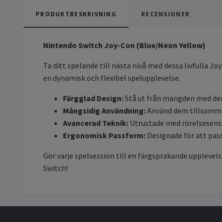
PRODUKTBESKRIVNING
RECENSIONER
Nintendo Switch Joy-Con (Blue/Neon Yellow)
Ta ditt spelande till nästa nivå med dessa livfulla J
en dynamisk och flexibel spelupplevelse.
Färgglad Design:
Stå ut från mängden med den
Mångsidig Användning:
Använd dem tillsamman
Avancerad Teknik:
Utrustade med rörelsesens
Ergonomisk Passform:
Designade för att pas
Gör varje spelsession till en färgsprakande upplevelse
Switch!