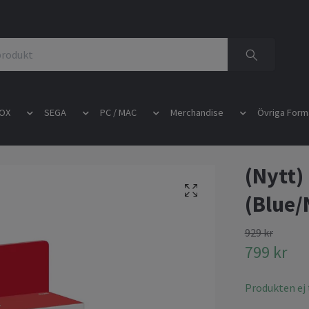
OX
SEGA
PC / MAC
Merchandise
Övriga Form
(Nytt)
(Blue/
929 kr
799 kr
Produkten ej t