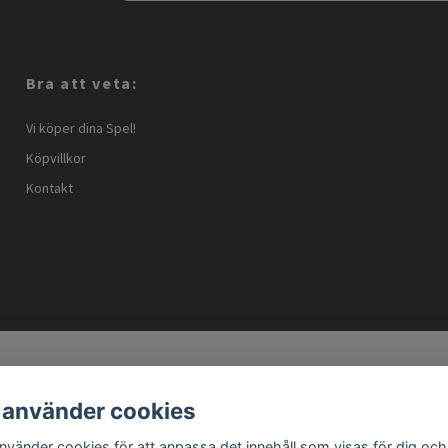
Bra att veta:
Vi köper dina Spel!
Köpvillkor
Kontakt
 använder cookies
använder cookies för att anpassa det innehåll som visas för dig och