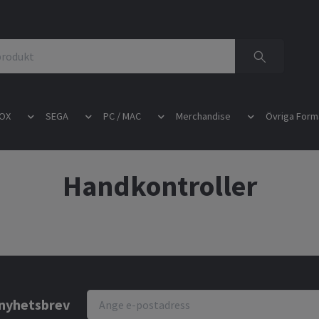
OX
SEGA
PC / MAC
Merchandise
Övriga Form
Handkontroller
r nyhetsbrev