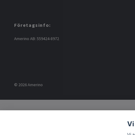
Företagsinfo:
Amerino AB: 559424-8972
© 2026 Amerino
Vi
Vi 