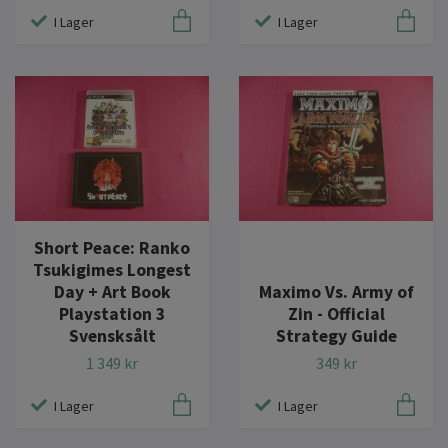
I Lager
I Lager
Short Peace: Ranko
Tsukigimes Longest
Day + Art Book
Maximo Vs. Army of
Playstation 3
Zin - Official
Svensksålt
Strategy Guide
1 349 kr
349 kr
I Lager
I Lager