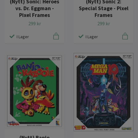
(Nytt) Sonic: Heroes
(Nytt) Sonic 2:
vs. Dr. Eggman -
Special Stage - Pixel
Pixel Frames
Frames
299 kr
299 kr
I Lager
I Lager
(Nytt) Banjo