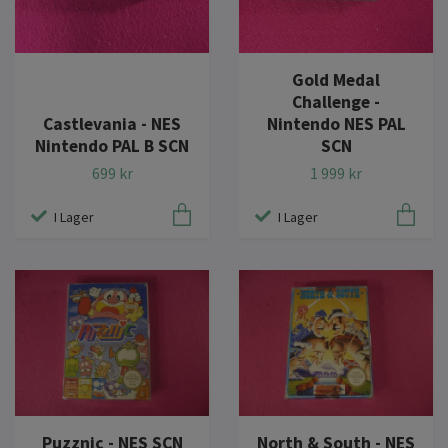
Gold Medal
Challenge -
Castlevania - NES
Nintendo NES PAL
Nintendo PAL B SCN
SCN
699 kr
1 999 kr
I Lager
I Lager
Puzznic - NES SCN
North & South - NES