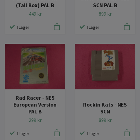
(Tall Box) PAL B
SCN PAL B
449 kr
899 kr
I Lager
I Lager
Rad Racer - NES
European Version
Rockin Kats - NES
PAL B
SCN
299 kr
899 kr
I Lager
I Lager