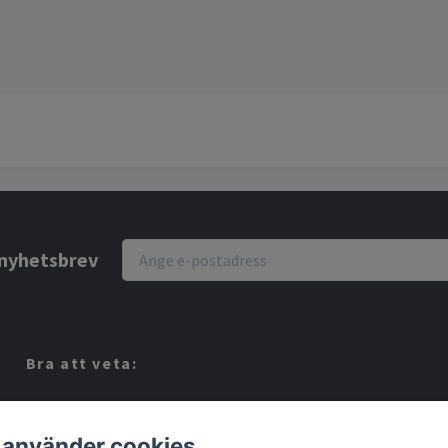
r nyhetsbrev
Bra att veta:
Vi köper dina Spel!
Köpvillkor
 använder cookies