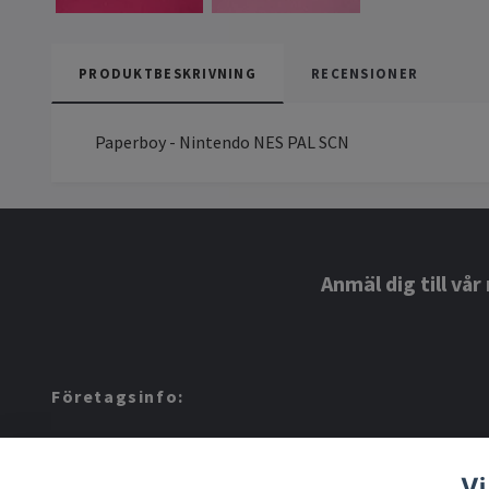
PRODUKTBESKRIVNING
RECENSIONER
Paperboy - Nintendo NES PAL SCN
Anmäl dig till vå
Företagsinfo:
Amerino AB: 559424-8972
Vi