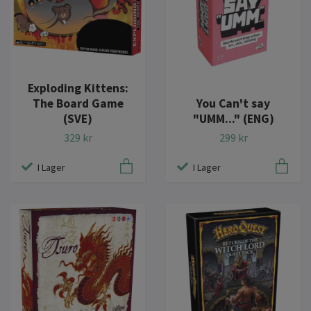
Exploding Kittens:
The Board Game
You Can't say
(SVE)
"UMM..." (ENG)
329 kr
299 kr
I Lager
I Lager