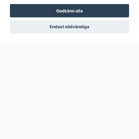
Godkänn alla
Endast nödvändiga
The Lost Ruins of
Munchkin Zombies
Arnak: The Missing
3: Hideous Hideouts
Expedition (ENG,
(Exp) (ENG)
EXP)
129 kr
419 kr
I Lager
I Lager
Nästa sida
Visar sida 1 av 2, totalt 67 produkter