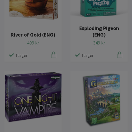
Exploding Pigeon
River of Gold (ENG)
(ENG)
499 kr
349 kr
I Lager
I Lager