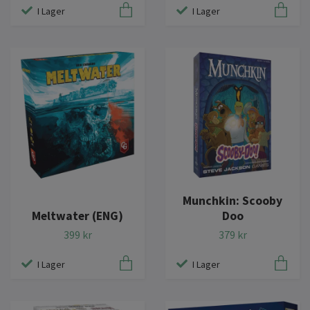
I Lager
I Lager
Munchkin: Scooby
Meltwater (ENG)
Doo
399 kr
379 kr
I Lager
I Lager