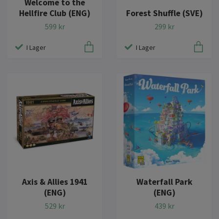
Welcome to the
Hellfire Club (ENG)
Forest Shuffle (SVE)
599 kr
299 kr
I Lager
I Lager
Axis & Allies 1941
Waterfall Park
(ENG)
(ENG)
529 kr
439 kr