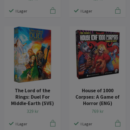
I Lager
I Lager
The Lord of the
House of 1000
Rings: Duel For
Corpses: A Game of
Middle-Earth (SVE)
Horror (ENG)
329 kr
769 kr
I Lager
I Lager