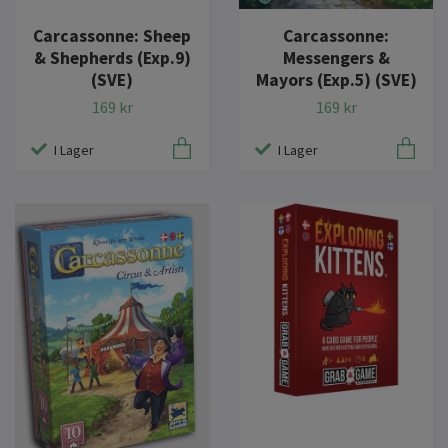
Carcassonne:
Carcassonne: Sheep
Messengers &
& Shepherds (Exp.9)
Mayors (Exp.5) (SVE)
(SVE)
169 kr
169 kr
I Lager
I Lager