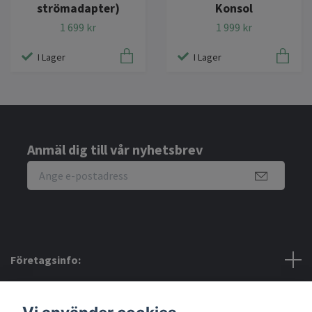
strömadapter)
Konsol
1 699 kr
1 999 kr
I Lager
I Lager
Anmäl dig till vår nyhetsbrev
Företagsinfo:
Bra att veta: