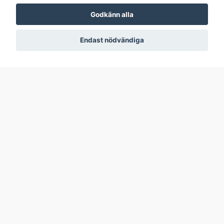
Godkänn alla
Endast nödvändiga
Deus Ex - Mankind
Divided Day One
Blazblue
Edition PS4
Centralfiction PS4
Playstation 4
Playstation 4
INPLASTAD
159 kr
129 kr
I Lager
I Lager
Nästa sida
Visar sida 1 av 2, totalt 59 produkter