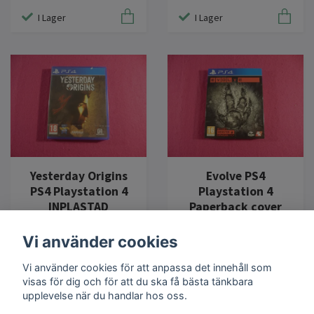
I Lager
I Lager
Yesterday Origins
Evolve PS4
PS4 Playstation 4
Playstation 4
INPLASTAD
Paperback cover
139 kr
59 kr
Vi använder cookies
I Lager
I Lager
Vi använder cookies för att anpassa det innehåll som
visas för dig och för att du ska få bästa tänkbara
upplevelse när du handlar hos oss.