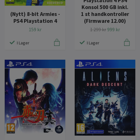
Playstation 4 PS4
Konsol 500 GB inkl.
(Nytt) 8-bit Armies -
1 st handkontroller
PS4 Playstation 4
(Firmware 12.00)
159 kr
1 299 kr
999 kr
I Lager
I Lager