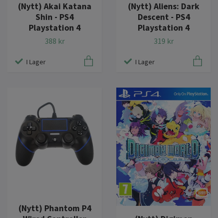
(Nytt) Akai Katana
(Nytt) Aliens: Dark
Shin - PS4
Descent - PS4
Playstation 4
Playstation 4
388 kr
319 kr
I Lager
I Lager
(Nytt) Phantom P4