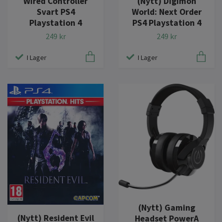
Wired Controller
(Nytt) Digimon
Svart PS4
World: Next Order
Playstation 4
PS4 Playstation 4
249 kr
249 kr
I Lager
I Lager
(Nytt) Gaming
(Nytt) Resident Evil
Headset PowerA