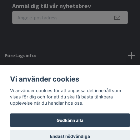
Anmäl dig till vår nyhetsbrev
Företagsinfo:
Bra att veta:
Vi använder cookies
Vi använder cookies för att anpassa det innehåll som
Sociala medier
visas för dig och för att du ska få bästa tänkbara
upplevelse när du handlar hos oss.
Godkänn alla
© 2026 Amerino
Endast nödvändiga