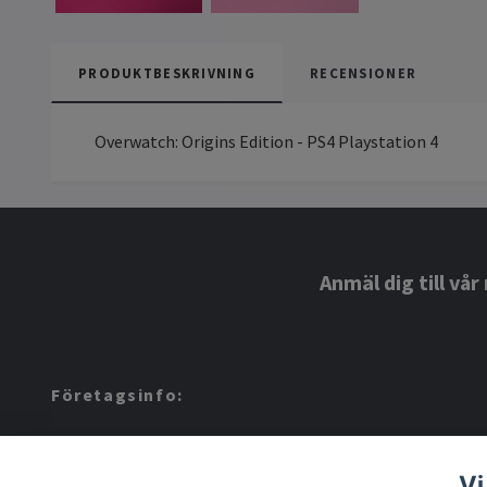
PRODUKTBESKRIVNING
RECENSIONER
Overwatch: Origins Edition - PS4 Playstation 4
Anmäl dig till vå
Företagsinfo:
Amerino AB: 559424-8972
Vi