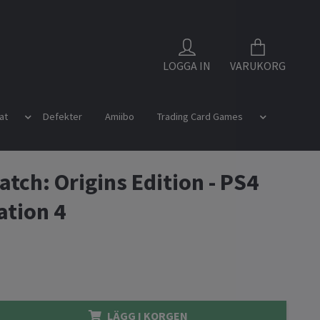
LOGGA IN
VARUKORG
at
Defekter
Amiibo
Trading Card Games
tch: Origins Edition - PS4
ation 4
LÄGG I KORGEN