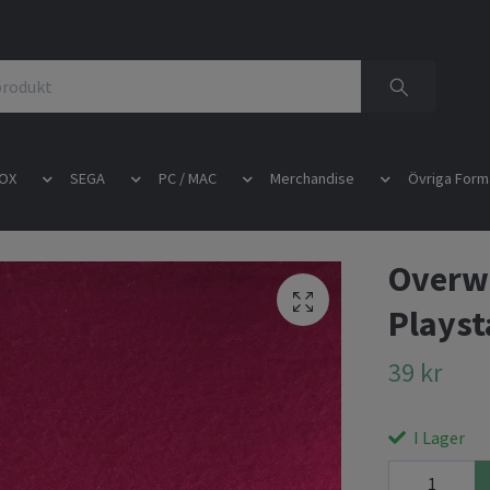
OX
SEGA
PC / MAC
Merchandise
Övriga Form
Overwa
Playst
39 kr
I Lager