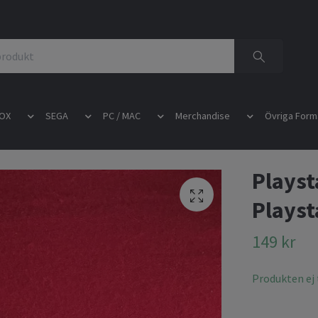
OX
SEGA
PC / MAC
Merchandise
Övriga Form
Playst
Playst
149 kr
Produkten ej t