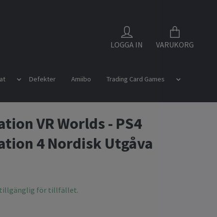
LOGGA IN
VARUKORG
at
Defekter
Amiibo
Trading Card Games
ation VR Worlds - PS4
ation 4 Nordisk Utgåva
illgänglig för tillfället.