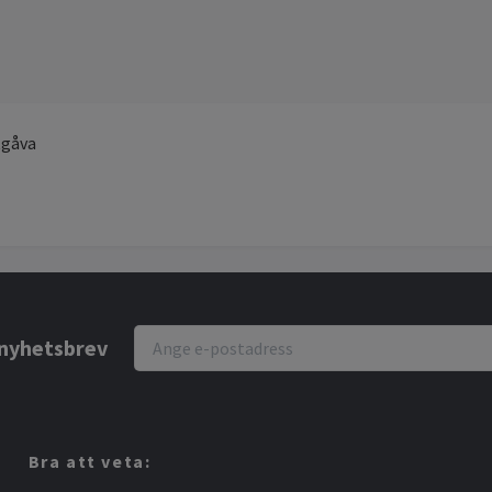
tgåva
r nyhetsbrev
Bra att veta: