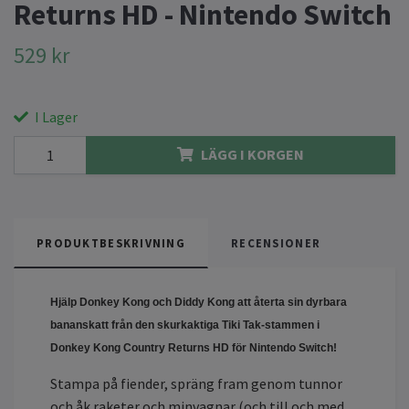
Returns HD - Nintendo Switch
529 kr
I Lager
LÄGG I KORGEN
PRODUKTBESKRIVNING
RECENSIONER
Hjälp Donkey Kong och Diddy Kong att återta sin dyrbara
bananskatt från den skurkaktiga Tiki Tak-stammen i
Donkey Kong Country Returns HD för Nintendo Switch!
Stampa på fiender, spräng fram genom tunnor
och åk raketer och minvagnar (och till och med