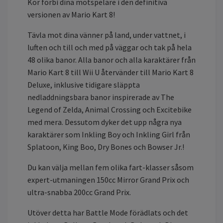
Kör förbi dina motspelare i den definitiva
versionen av Mario Kart 8!
Tävla mot dina vänner på land, under vattnet, i
luften och till och med på väggar och tak på hela
48 olika banor. Alla banor och alla karaktärer från
Mario Kart 8 till Wii U återvänder till Mario Kart 8
Deluxe, inklusive tidigare släppta
nedladdningsbara banor inspirerade av The
Legend of Zelda, Animal Crossing och Excitebike
med mera. Dessutom dyker det upp några nya
karaktärer som Inkling Boy och Inkling Girl från
Splatoon, King Boo, Dry Bones och Bowser Jr.!
Du kan välja mellan fem olika fart-klasser såsom
expert-utmaningen 150cc Mirror Grand Prix och
ultra-snabba 200cc Grand Prix.
Utöver detta har Battle Mode förädlats och det