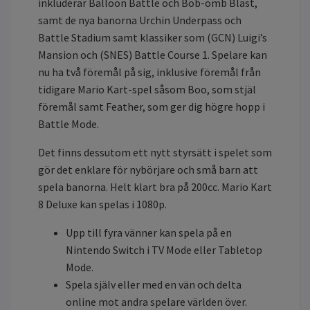
inkluderar Balloon Battle och Bob-omb Blast,
samt de nya banorna Urchin Underpass och
Battle Stadium samt klassiker som (GCN) Luigi’s
Mansion och (SNES) Battle Course 1. Spelare kan
nu ha två föremål på sig, inklusive föremål från
tidigare Mario Kart-spel såsom Boo, som stjäl
föremål samt Feather, som ger dig högre hopp i
Battle Mode.
Det finns dessutom ett nytt styrsätt i spelet som
gör det enklare för nybörjare och små barn att
spela banorna. Helt klart bra på 200cc. Mario Kart
8 Deluxe kan spelas i 1080p.
Upp till fyra vänner kan spela på en
Nintendo Switch i TV Mode eller Tabletop
Mode.
Spela själv eller med en vän och delta
online mot andra spelare världen över.