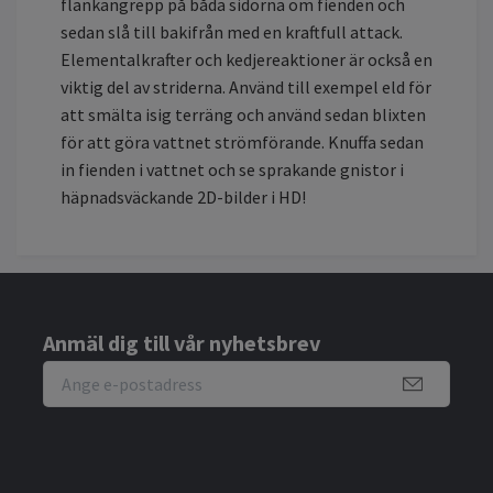
flankangrepp på båda sidorna om fienden och
sedan slå till bakifrån med en kraftfull attack.
Elementalkrafter och kedjereaktioner är också en
viktig del av striderna. Använd till exempel eld för
att smälta isig terräng och använd sedan blixten
för att göra vattnet strömförande. Knuffa sedan
in fienden i vattnet och se sprakande gnistor i
häpnadsväckande 2D-bilder i HD!
Anmäl dig till vår nyhetsbrev