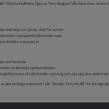
86"! Denna kraftfulla figur av Terry Bogard från Fatal Fury-serien
ska röda keps och jacka, redo för action.
funktioner i kompatibla Nintendo-spel.
 och Amiibo-entusiaster.
gor och bonusar.
amlare av ikoniska spelkaraktärer.
i spelhistorien till din Amiibo-samling och visa upp den med stolt
är den verkliga mästaren? Låt "Amiibo Terry No.86" bli din digita