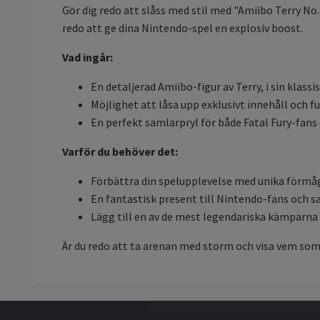
Gör dig redo att slåss med stil med "Amiibo Terry No.
redo att ge dina Nintendo-spel en explosiv boost.
Vad ingår:
En detaljerad Amiibo-figur av Terry, i sin klassi
Möjlighet att låsa upp exklusivt innehåll och 
En perfekt samlarpryl för både Fatal Fury-fans
Varför du behöver det:
Förbättra din spelupplevelse med unika förmå
En fantastisk present till Nintendo-fans och s
Lägg till en av de mest legendariska kämparna 
Är du redo att ta arenan med storm och visa vem som 