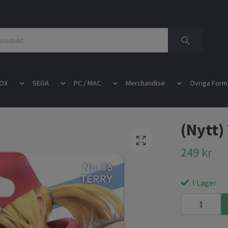
OX
SEGA
PC / MAC
Merchandise
Övriga Form
(Nytt)
249 kr
I Lager