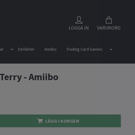
LOGGA IN
VARUKORG
at
Defekter
Amiibo
Trading Card Games
 Terry - Amiibo
LÄGG I KORGEN