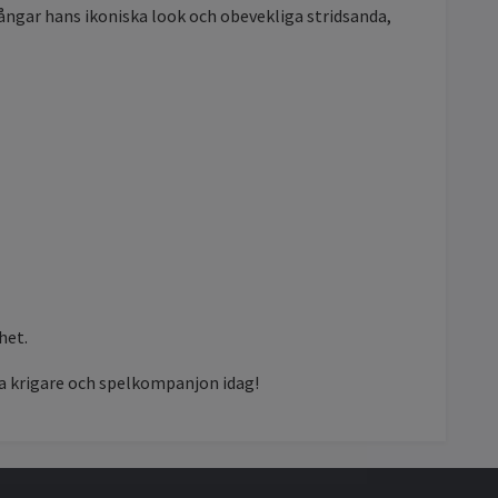
 fångar hans ikoniska look och obevekliga stridsanda,
het.
la krigare och spelkompanjon idag!