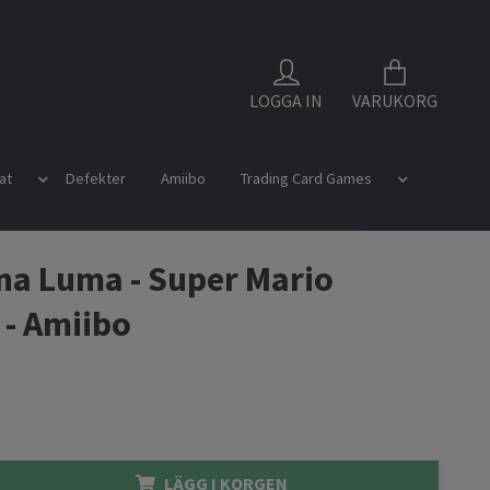
LOGGA IN
VARUKORG
at
Defekter
Amiibo
Trading Card Games
na Luma - Super Mario
 - Amiibo
LÄGG I KORGEN