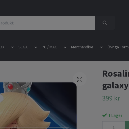
OX
SEGA
PC / MAC
Merchandise
Övriga Form
Rosali
galaxy
399 kr
I Lager