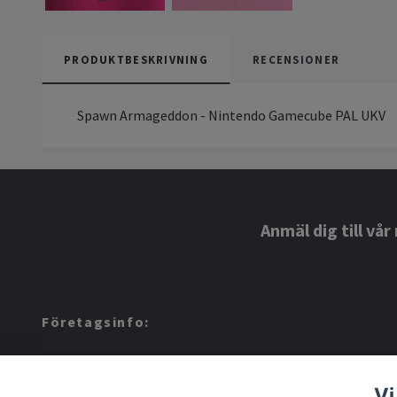
PRODUKTBESKRIVNING
RECENSIONER
Spawn Armageddon - Nintendo Gamecube PAL UKV
Anmäl dig till vå
Företagsinfo:
Amerino AB: 559424-8972
Vi