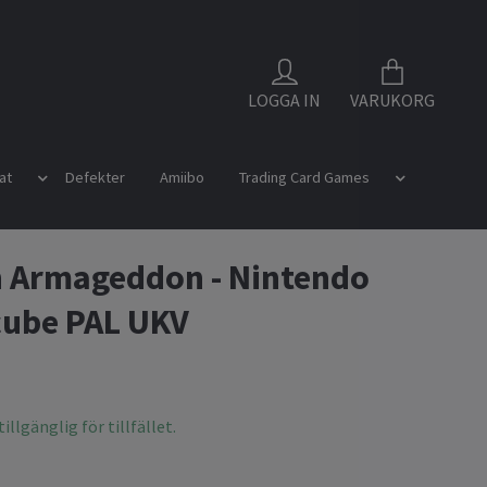
LOGGA IN
VARUKORG
at
Defekter
Amiibo
Trading Card Games
 Armageddon - Nintendo
ube PAL UKV
illgänglig för tillfället.