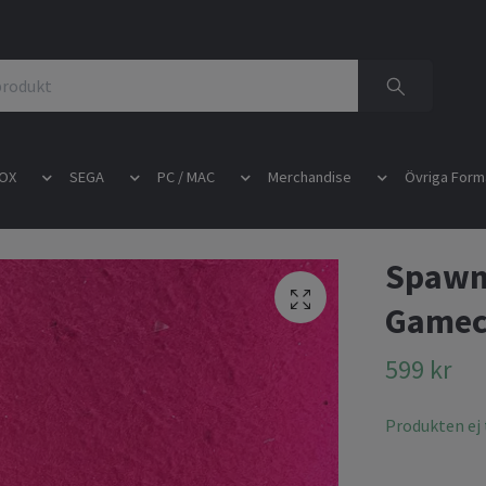
OX
SEGA
PC / MAC
Merchandise
Övriga Form
Spawn
Gamec
599 kr
Produkten ej t