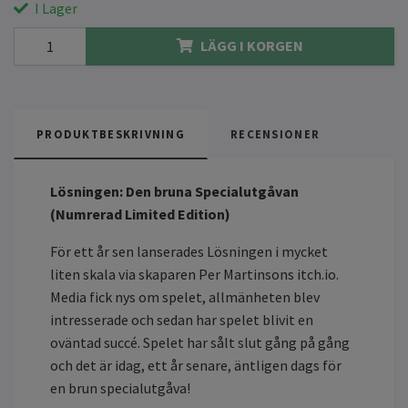
I Lager
LÄGG I KORGEN
PRODUKTBESKRIVNING
RECENSIONER
Lösningen: Den bruna Specialutgåvan
(Numrerad Limited Edition)
För ett år sen lanserades Lösningen i mycket
liten skala via skaparen Per Martinsons itch.io.
Media fick nys om spelet, allmänheten blev
intresserade och sedan har spelet blivit en
oväntad succé. Spelet har sålt slut gång på gång
och det är idag, ett år senare, äntligen dags för
en brun specialutgåva!