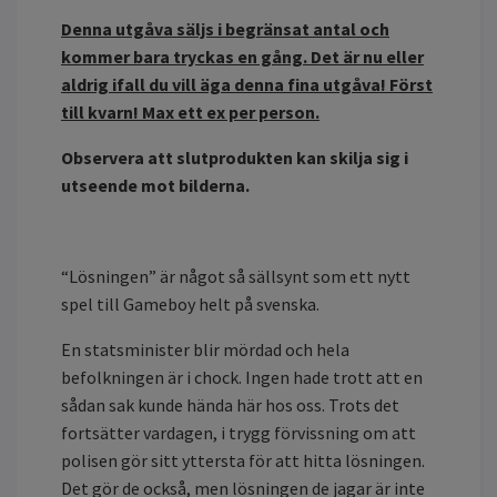
Denna utgåva säljs i begränsat antal och
kommer bara tryckas en gång. Det är nu eller
aldrig ifall du vill äga denna fina utgåva! Först
till kvarn! Max ett ex per person.
Observera att slutprodukten kan skilja sig i
utseende mot bilderna.
“Lösningen” är något så sällsynt som ett nytt
spel till Gameboy helt på svenska.
En statsminister blir mördad och hela
befolkningen är i chock. Ingen hade trott att en
sådan sak kunde hända här hos oss. Trots det
fortsätter vardagen, i trygg förvissning om att
polisen gör sitt yttersta för att hitta lösningen.
Det gör de också, men lösningen de jagar är inte