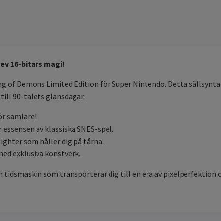
ev 16-bitars magi!
ng of Demons Limited Edition för Super Nintendo. Detta sällsynta
till 90-talets glansdagar.
ör samlare!
r essensen av klassiska SNES-spel.
ghter som håller dig på tårna.
med exklusiva konstverk.
n tidsmaskin som transporterar dig till en era av pixelperfektion 