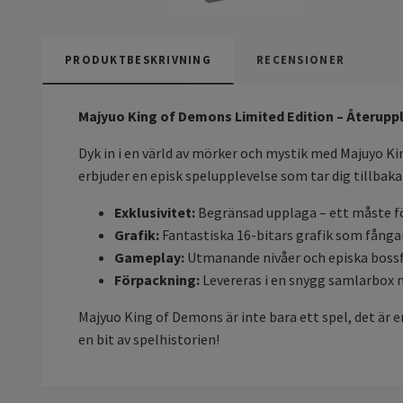
PRODUKTBESKRIVNING
RECENSIONER
Majyuo King of Demons Limited Edition – Återuppl
Dyk in i en värld av mörker och mystik med Majuyo Ki
erbjuder en episk spelupplevelse som tar dig tillbaka 
Exklusivitet:
Begränsad upplaga – ett måste f
Grafik:
Fantastiska 16-bitars grafik som fånga
Gameplay:
Utmanande nivåer och episka bossfi
Förpackning:
Levereras i en snygg samlarbox 
Majyuo King of Demons är inte bara ett spel, det är e
en bit av spelhistorien!