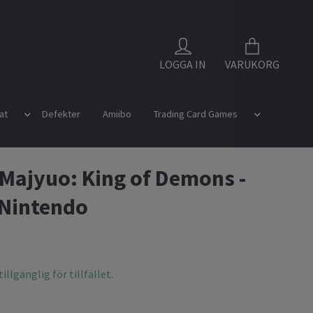
LOGGA IN
VARUKORG
at
Defekter
Amiibo
Trading Card Games
 Majyuo: King of Demons -
 Nintendo
illgänglig för tillfället.