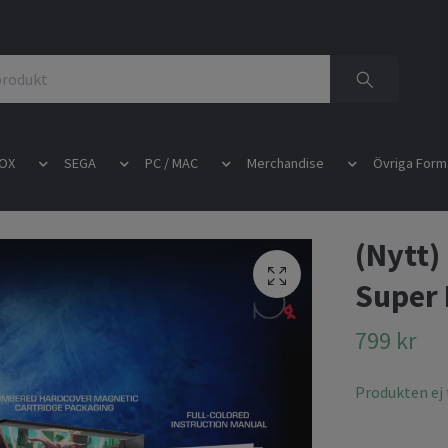
OX
SEGA
PC / MAC
Merchandise
Övriga Form
(Nytt)
Super
799 kr
Produkten ej t