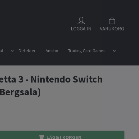
LOGGA IN
VARUKORG
at
Defekter
Amiibo
Trading Card Games
tta 3 - Nintendo Switch
 Bergsala)
LÄGG I KORGEN