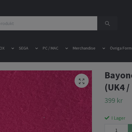
OX
SEGA
PC / MAC
Merchandise
Övriga Form
Bayone
(UK4 /
399 kr
I Lager