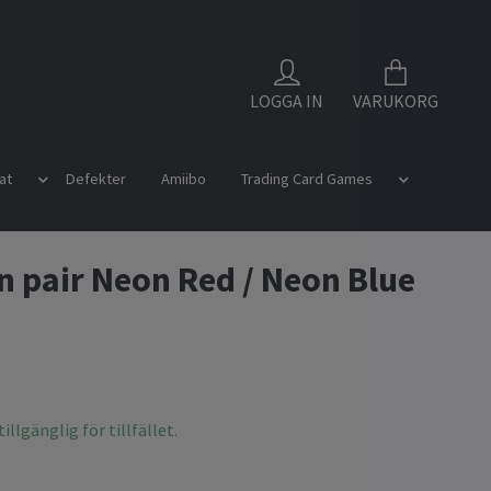
LOGGA IN
VARUKORG
at
Defekter
Amiibo
Trading Card Games
n pair Neon Red / Neon Blue
illgänglig för tillfället.