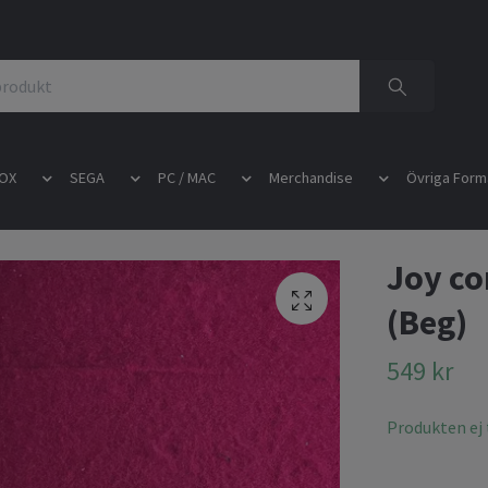
OX
SEGA
PC / MAC
Merchandise
Övriga Form
Joy co
(Beg)
549 kr
Produkten ej t