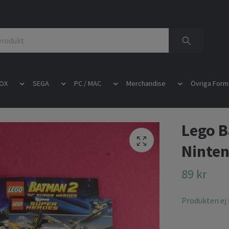
OX
SEGA
PC / MAC
Merchandise
Övriga Form
Lego B
Ninte
89 kr
Produkten ej t