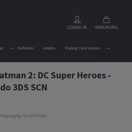
LOGGA IN
VARUKORG
at
Defekter
Amiibo
Trading Card Games
atman 2: DC Super Heroes -
ndo 3DS SCN
illgänglig för tillfället.