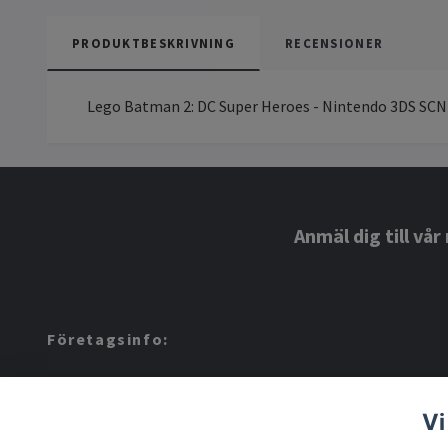
PRODUKTBESKRIVNING
RECENSIONER
Lego Batman 2: DC Super Heroes - Nintendo 3DS SCN
Anmäl dig till vå
Företagsinfo:
Amerino AB: 559424-8972
Vi