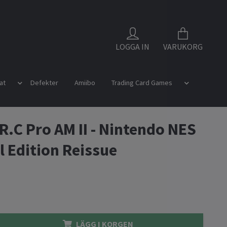
LOGGA IN
VARUKORG
at
Defekter
Amiibo
Trading Card Games
 R.C Pro AM II - Nintendo NES
l Edition Reissue
LÄGG I KORGEN