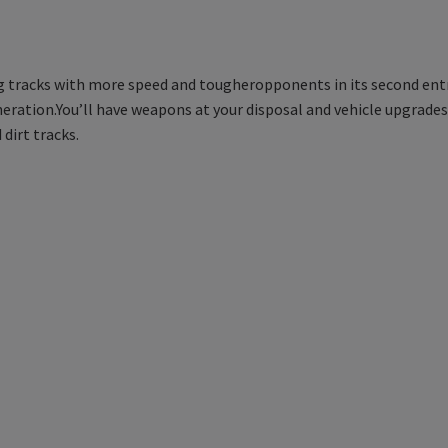
!
racks with more speed and tougheropponents in its second entry. 
eration.You’ll have weapons at your disposal and vehicle upgrades
 dirt tracks.