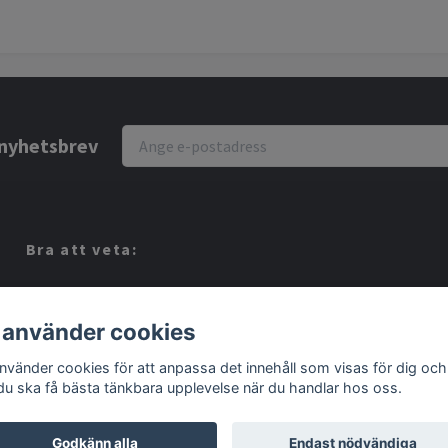
r nyhetsbrev
Bra att veta:
Vi köper dina Spel!
Köpvillkor
 använder cookies
Kontakt
använder cookies för att anpassa det innehåll som visas för dig och
 du ska få bästa tänkbara upplevelse när du handlar hos oss.
Godkänn alla
Endast nödvändiga