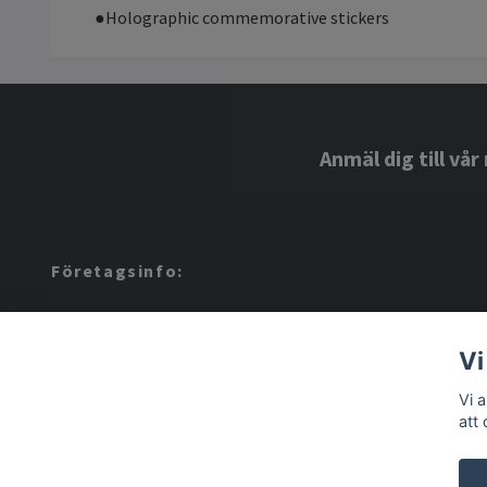
●Holographic commemorative stickers
Anmäl dig till vå
Företagsinfo:
Amerino AB: 559424-8972
Vi
Vi 
att
© 2026 Amerino