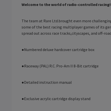
Welcome to the world of radio-controlled racing
The team at Rare Ltd.brought even more challenging t
some of the best racing multiplayer games of its gen
spread out across race tracks,cityscapes, and off-road
●Numbered deluxe hardcover cartridge box
●Raceway (PAL) R.C. Pro-Am II 8-Bit cartridge
●Detailed instruction manual
●Exclusive acrylic cartridge display stand