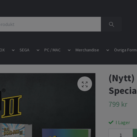
OX
SEGA
PC / MAC
Merchandise
Övriga Form
(Nytt)
Specia
799 kr
I Lager