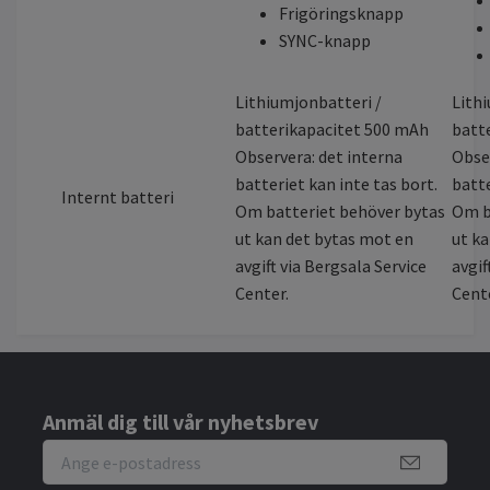
Frigöringsknapp
SYNC-knapp
Lithiumjonbatteri /
Lith
batterikapacitet 500 mAh
batt
Observera: det interna
Obser
batteriet kan inte tas bort.
batte
Internt batteri
Om batteriet behöver bytas
Om b
ut kan det bytas mot en
ut k
avgift via Bergsala Service
avgif
Center.
Cente
Anmäl dig till vår nyhetsbrev