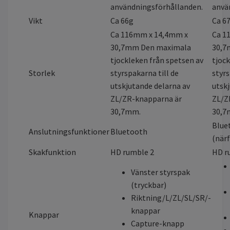
användningsförhållanden.
anvä
Vikt
Ca 66g
Ca 6
Ca 116mm x 14,4mm x
Ca 1
30,7mm Den maximala
30,7
tjockleken från spetsen av
tjock
Storlek
styrspakarna till de
styrs
utskjutande delarna av
utsk
ZL/ZR-knapparna är
ZL/Z
30,7mm.
30,7
Blue
Anslutningsfunktioner
Bluetooth
(när
Skakfunktion
HD rumble 2
HD r
Vänster styrspak
(tryckbar)
Riktning/L/ZL/SL/SR/-
knappar
Knappar
Capture-knapp