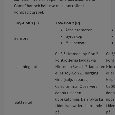
GameChat och helt nya muskontroller i
kompatibla spel.
Joy-Con 2 (L)
Joy-Con 2 (R)
Accelerometer
Gyroskop
Sensorer
Mus-sensor
Ca 3,5 timmar Joy-Con 2-
Ca 3
kontrollerna laddas via
kontr
Laddningstid
Nintendo Switch 2-konsolen
Nint
eller Joy-Con 2 Charging
elle
Grip (säljs separat).
Grip 
Ca 20 timmar Observera:
Ca 2
denna tid är en
denna
uppskattning. Den faktiska
upps
Batteritid
tiden kan variera beroende
tiden
på
på