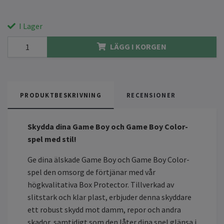
I Lager
LÄGG I KORGEN
PRODUKTBESKRIVNING
RECENSIONER
Skydda dina Game Boy och Game Boy Color-
spel med stil!
Ge dina älskade Game Boy och Game Boy Color-
spel den omsorg de förtjänar med vår
högkvalitativa Box Protector. Tillverkad av
slitstark och klar plast, erbjuder denna skyddare
ett robust skydd mot damm, repor och andra
skador, samtidigt som den låter dina spel glänsa i