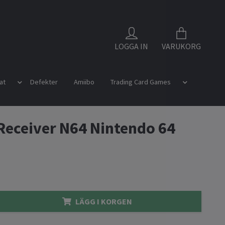
LOGGA IN
VARUKORG
at
Defekter
Amiibo
Trading Card Games
Receiver N64 Nintendo 64
LÄGG I KORGEN