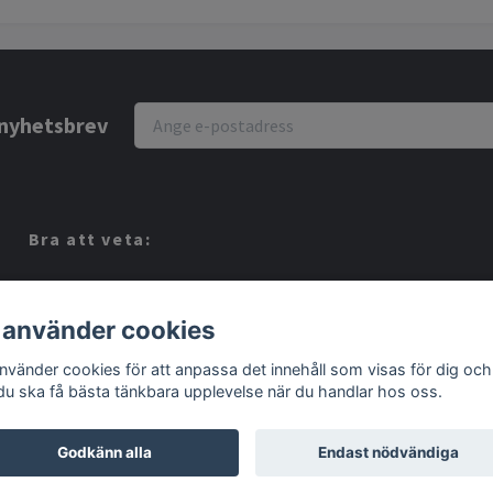
r nyhetsbrev
Bra att veta:
Vi köper dina Spel!
Köpvillkor
 använder cookies
Kontakt
använder cookies för att anpassa det innehåll som visas för dig och
 du ska få bästa tänkbara upplevelse när du handlar hos oss.
Godkänn alla
Endast nödvändiga