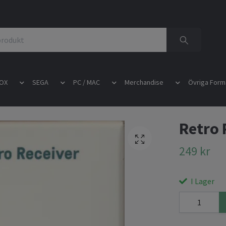
OX
SEGA
PC / MAC
Merchandise
Övriga Form
Retro 
249 kr
I Lager