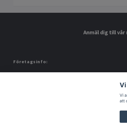
Anmäl dig till vå
Företagsinfo:
Amerino AB: 559424-8972
Vi
Vi 
att
© 2026 Amerino