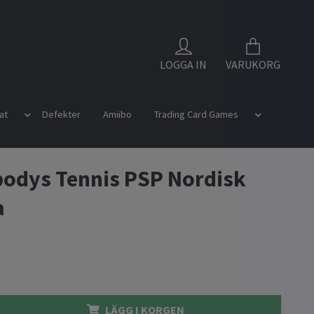
LOGGA IN
VARUKORG
at
Defekter
Amiibo
Trading Card Games
odys Tennis PSP Nordisk
a
LÄGG I KORGEN