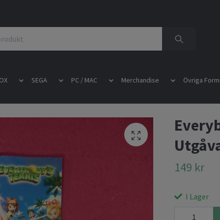
OX
SEGA
PC / MAC
Merchandise
Övriga Form
Everyb
Utgåv
149 kr
I Lager