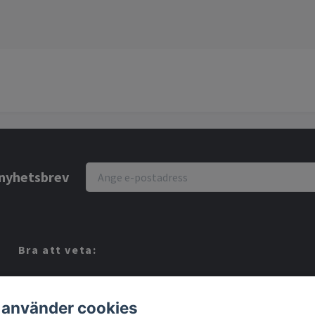
r nyhetsbrev
Bra att veta:
Vi köper dina Spel!
Köpvillkor
 använder cookies