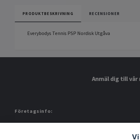
PRODUKTBESKRIVNING
RECENSIONER
Everybodys Tennis PSP Nordisk Utgåva
Anmäl dig till vå
Företagsinfo:
Amerino AB: 559424-8972
Vi