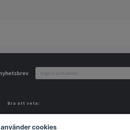
r nyhetsbrev
Bra att veta:
Vi köper dina Spel!
Köpvillkor
 använder cookies