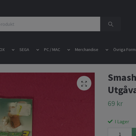
OX
SEGA
PC / MAC
Merchandise
Övriga Form
Smash 
Utgåv
69 kr
I Lager