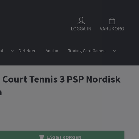
LOGGA IN
VARUKORG
at
Defekter
Amiibo
Trading Card Games
Court Tennis 3 PSP Nordisk
a
LÄGG I KORGEN