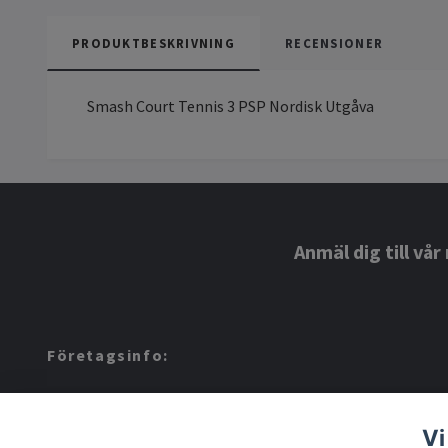
PRODUKTBESKRIVNING
RECENSIONER
Smash Court Tennis 3 PSP Nordisk Utgåva
Anmäl dig till vå
Företagsinfo:
Amerino AB: 559424-8972
Vi