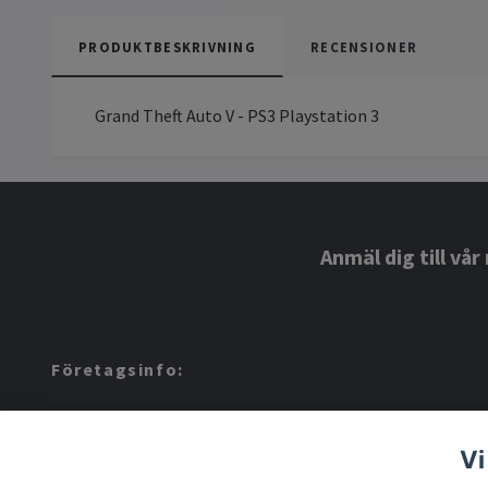
PRODUKTBESKRIVNING
RECENSIONER
Grand Theft Auto V - PS3 Playstation 3
Anmäl dig till vå
Företagsinfo:
Amerino AB: 559424-8972
Vi