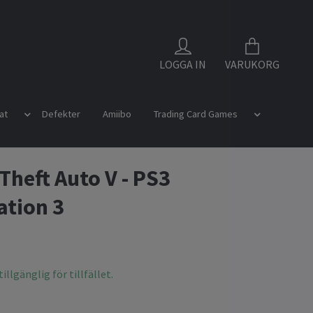
LOGGA IN
VARUKORG
at
Defekter
Amiibo
Trading Card Games
Theft Auto V - PS3
ation 3
illgänglig för tillfället.