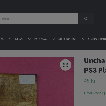
OX
SEGA
PC / MAC
Merchandise
Övriga Form
Unchar
PS3 Pl
49 kr
Produkten ej t