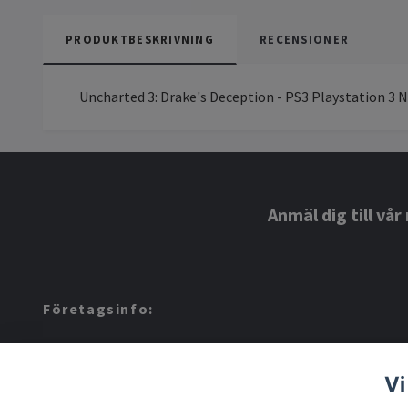
PRODUKTBESKRIVNING
RECENSIONER
Uncharted 3: Drake's Deception - PS3 Playstation 3 
Anmäl dig till vå
Företagsinfo:
Amerino AB: 559424-8972
Vi