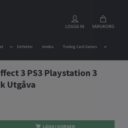
LOGGA IN
VARUKORG
at
Defekter
Amiibo
Trading Card Games
ffect 3 PS3 Playstation 3
sk Utgåva
LÄGG I KORGEN