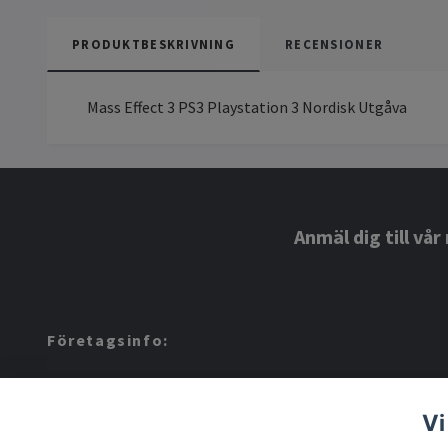
PRODUKTBESKRIVNING
RECENSIONER
Mass Effect 3 PS3 Playstation 3 Nordisk Utgåva
Anmäl dig till vå
Företagsinfo:
Amerino AB: 559424-8972
Vi