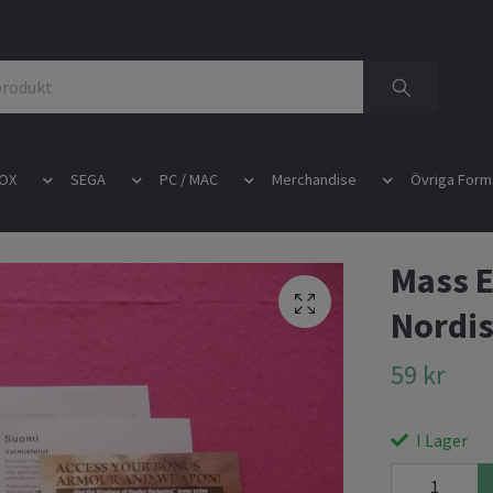
OX
SEGA
PC / MAC
Merchandise
Övriga Form
Mass E
Nordi
59 kr
I Lager