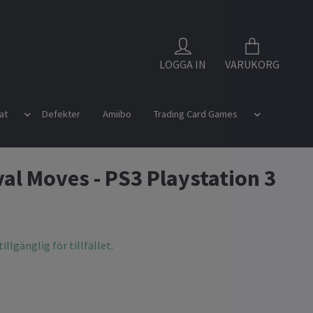
LOGGA IN
VARUKORG
at
Defekter
Amiibo
Trading Card Games
al Moves - PS3 Playstation 3
illgänglig för tillfället.