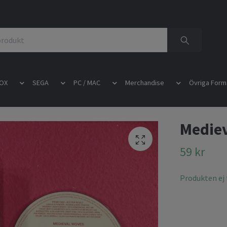
OX
SEGA
PC / MAC
Merchandise
Övriga Form
Mediev
59 kr
Produkten ej t