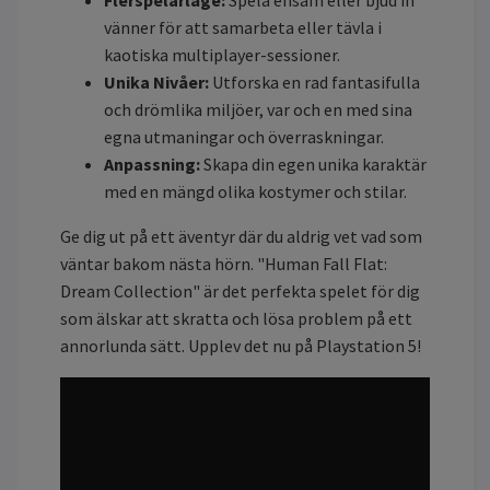
Flerspelarläge:
Spela ensam eller bjud in
vänner för att samarbeta eller tävla i
kaotiska multiplayer-sessioner.
Unika Nivåer:
Utforska en rad fantasifulla
och drömlika miljöer, var och en med sina
egna utmaningar och överraskningar.
Anpassning:
Skapa din egen unika karaktär
med en mängd olika kostymer och stilar.
Ge dig ut på ett äventyr där du aldrig vet vad som
väntar bakom nästa hörn. "Human Fall Flat:
Dream Collection" är det perfekta spelet för dig
som älskar att skratta och lösa problem på ett
annorlunda sätt. Upplev det nu på Playstation 5!