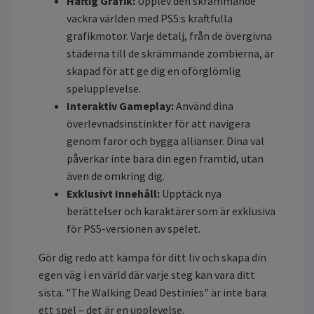
Häftig Grafik:
Upplev den skrämmande
vackra världen med PS5:s kraftfulla
grafikmotor. Varje detalj, från de övergivna
städerna till de skrämmande zombierna, är
skapad för att ge dig en oförglömlig
spelupplevelse.
Interaktiv Gameplay:
Använd dina
överlevnadsinstinkter för att navigera
genom faror och bygga allianser. Dina val
påverkar inte bara din egen framtid, utan
även de omkring dig.
Exklusivt Innehåll:
Upptäck nya
berättelser och karaktärer som är exklusiva
för PS5-versionen av spelet.
Gör dig redo att kämpa för ditt liv och skapa din
egen väg i en värld där varje steg kan vara ditt
sista. "The Walking Dead Destinies" är inte bara
ett spel – det är en upplevelse.