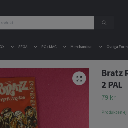
OX
SEGA
PC / MAC
Merchandise
Övriga Form
Bratz 
2 PAL
79 kr
Produkten ej t