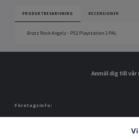
PRODUKTBESKRIVNING
RECENSIONER
Bratz Rock Angelz - PS2 Playstation 2 PAL
Anmäl dig till vå
Företagsinfo:
Amerino AB: 559424-8972
Vi