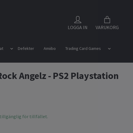
LOGGA IN
VARUKORG
at
Defekter
Amiibo
Trading Card Games
Rock Angelz - PS2 Playstation
illgänglig för tillfället.