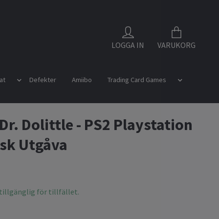
LOGGA IN
VARUKORG
at
Defekter
Amiibo
Trading Card Games
Dr. Dolittle - PS2 Playstation
sk Utgåva
illgänglig för tillfället.