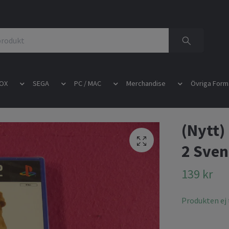
OX
SEGA
PC / MAC
Merchandise
Övriga Form
(Nytt) 
2 Sven
139 kr
Produkten ej t