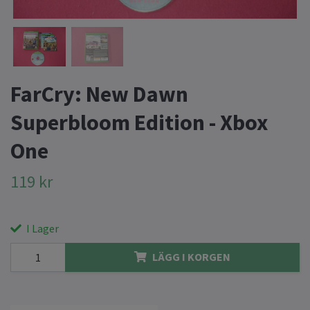
FarCry: New Dawn
Superbloom Edition - Xbox
One
119 kr
I Lager
LÄGG I KORGEN