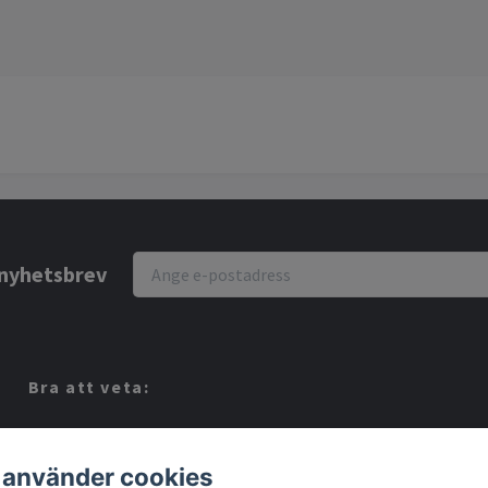
r nyhetsbrev
Bra att veta:
Vi köper dina Spel!
Köpvillkor
 använder cookies