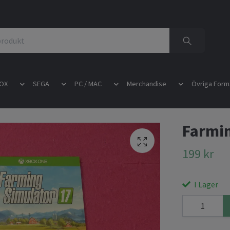
OX
SEGA
PC / MAC
Merchandise
Övriga Form
Farmin
199 kr
I Lager