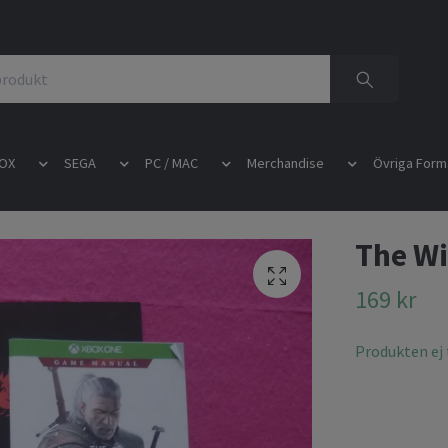
OX
SEGA
PC / MAC
Merchandise
Övriga Form
The Wi
169 kr
Produkten ej t