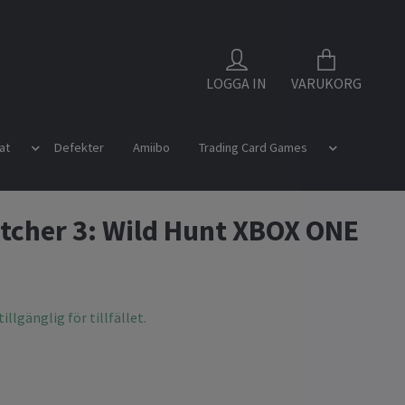
LOGGA IN
VARUKORG
at
Defekter
Amiibo
Trading Card Games
tcher 3: Wild Hunt XBOX ONE
illgänglig för tillfället.