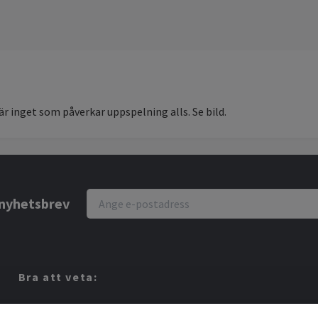
 är inget som påverkar uppspelning alls. Se bild.
r nyhetsbrev
Bra att veta:
Vi köper dina Spel!