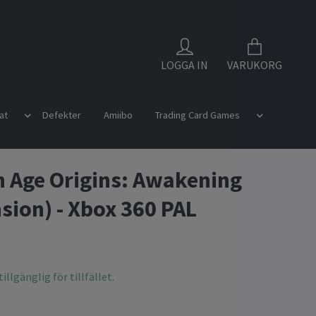
LOGGA IN
VARUKORG
at
Defekter
Amiibo
Trading Card Games
 Age Origins: Awakening
sion) - Xbox 360 PAL
illgänglig för tillfället.