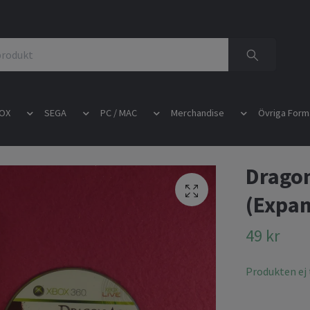
OX
SEGA
PC / MAC
Merchandise
Övriga Form
Dragon
(Expan
49 kr
Produkten ej t