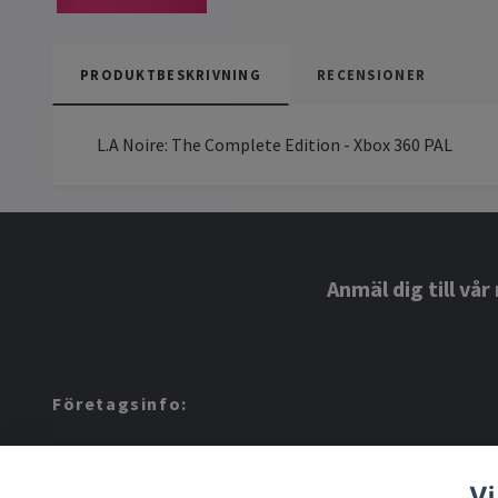
PRODUKTBESKRIVNING
RECENSIONER
L.A Noire: The Complete Edition - Xbox 360 PAL
Anmäl dig till vå
Företagsinfo:
Amerino AB: 559424-8972
Vi