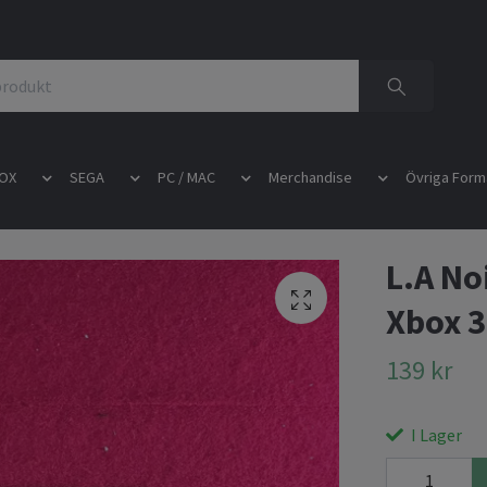
OX
SEGA
PC / MAC
Merchandise
Övriga Form
L.A No
Xbox 3
139 kr
I Lager