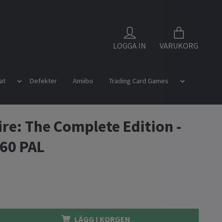
LOGGA IN
VARUKORG
at
Defekter
Amiibo
Trading Card Games
ire: The Complete Edition -
60 PAL
LÄGG I KORGEN