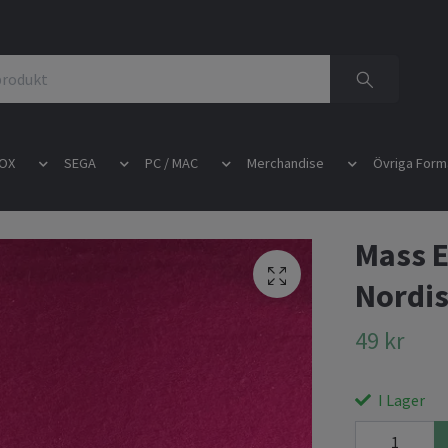
OX
SEGA
PC / MAC
Merchandise
Övriga Form
Mass E
Nordi
49 kr
I Lager