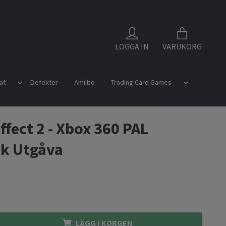
LOGGA IN
VARUKORG
at
Defekter
Amiibo
Trading Card Games
ffect 2 - Xbox 360 PAL
sk Utgåva
LÄGG I KORGEN