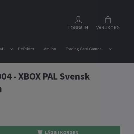
LOGGA IN
VARUKORG
at
Defekter
Amiibo
Trading Card Games
04 - XBOX PAL Svensk
a
LÄGG I KORGEN