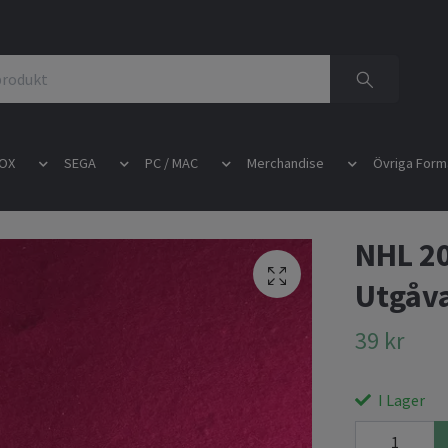
OX
SEGA
PC / MAC
Merchandise
Övriga Form
NHL 20
Utgåv
39 kr
I Lager