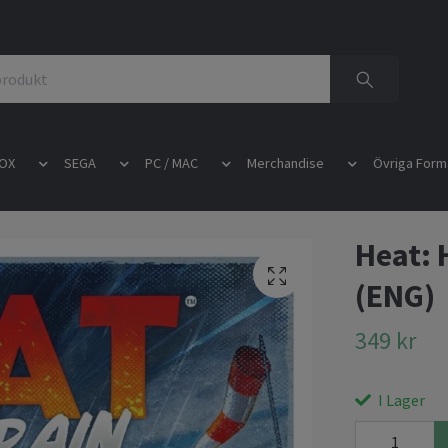
OX
SEGA
PC / MAC
Merchandise
Övriga Form
Heat: 
(ENG)
349 kr
I Lager