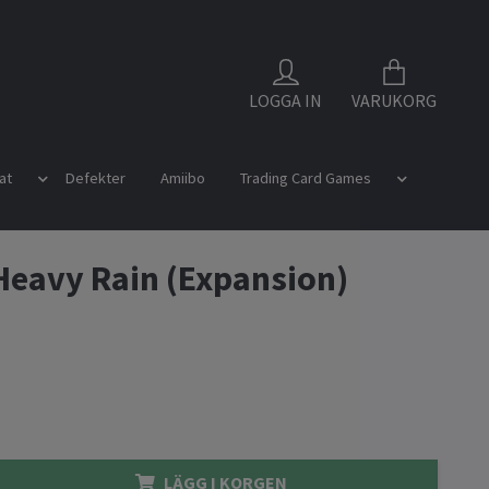
LOGGA IN
VARUKORG
at
Defekter
Amiibo
Trading Card Games
Heavy Rain (Expansion)
LÄGG I KORGEN