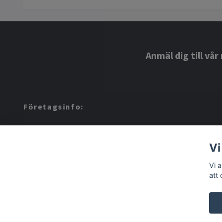
Anmäl dig till vå
Företagsinfo:
Amerino AB: 559424-8972
Vi
Vi 
att
© 2026 Amerino