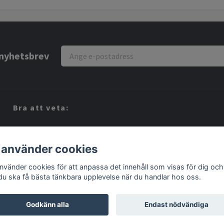
r nyhetsbrev
Bra att veta:
Vi köper dina Spel!
Köpvillkor
 använder cookies
Kontakt
använder cookies för att anpassa det innehåll som visas för dig och
 du ska få bästa tänkbara upplevelse när du handlar hos oss.
Godkänn alla
Endast nödvändiga