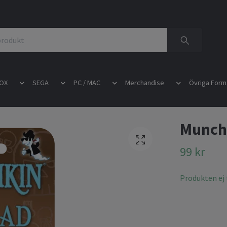
OX
SEGA
PC / MAC
Merchandise
Övriga Form
Munchk
99 kr
Produkten ej t