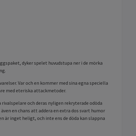
ggspaket, dyker spelet huvudstupa ner i de mörka
ng.
a varelser. Var och en kommer med sina egna speciella
are med eteriska attackmetoder.
 rivalspelare och deras nyligen rekryterade odöda
 även en chans att addera en extra dos svart humor
n är inget heligt, och inte ens de döda kan slappna