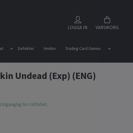
LOGGA IN
VARUKORG
at
Defekter
Amiibo
Trading Card Games
in Undead (Exp) (ENG)
illgänglig för tillfället.