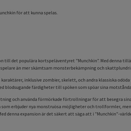
unchkin för att kunna spelas.
 till det populära kortspeläventyret "Munchkin". Med denna tillä
t ge spelare än mer skämtsam monsterbekämpning och skattplundri
h karaktärer, inklusive zombier, skelett, och andra klassiska odöd
 med blodsugande färdigheter till spöken som spöar sina motstånd
tning och använda förmörkade förtrollningar för att besegra sina
on som erbjuder nya monstruösa möjligheter och trollformler, men
Med denna expansion är det säkert att säga att i "Munchkin"-världe