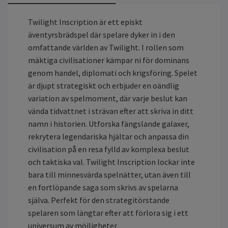
Twilight Inscription är ett episkt
äventyrsbrädspel där spelare dyker in i den
omfattande världen av Twilight. I rollen som
mäktiga civilisationer kämpar ni för dominans
genom handel, diplomati och krigsföring. Spelet
är djupt strategiskt och erbjuder en oändlig
variation av spelmoment, där varje beslut kan
vända tidvattnet i strävan efter att skriva in ditt
namn i historien. Utforska fängslande galaxer,
rekrytera legendariska hjältar och anpassa din
civilisation på en resa fylld av komplexa beslut
och taktiska val. Twilight Inscription lockar inte
bara till minnesvärda spelnätter, utan även till
en fortlöpande saga som skrivs av spelarna
själva. Perfekt för den strategitörstande
spelaren som längtar efter att förlora sig i ett
universum av möjligheter.