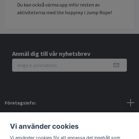
Du kan också värma upp inför resten av
aktiviteterna med lite hopprep i Jump Rope!
Anmäl dig till vår nyhetsbrev
Företagsinfo:
Bra att veta:
Vi använder cookies
Sociala medier
Vi använder cookies för att anpassa det innehåll som