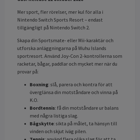
Mer sport, fler rörelser, mer kul för alla i
Nintendo Switch Sports Resort – endast
tillgängligt på Nintendo Switch 2.
Skapa din Sportsmate- eller Mii-karaktär och
utforska anläggningarna på Wuhu Islands
sportresort. Använd Joy-Con 2-kontrollerna som
racketar, bågar, paddlar och mycket mer när du
provar på:
Boxning
: slå, parera och kontra för att
överglänsa din motståndare och vinna på
K.O.
Bordtennis
: få din motståndare ur balans
med några listiga slag.
Bågskytte
: sikta på målet, ta hänsyn till
vinden och skjut iväg pilen.
Tennis
: använd flera olika slag för att ta