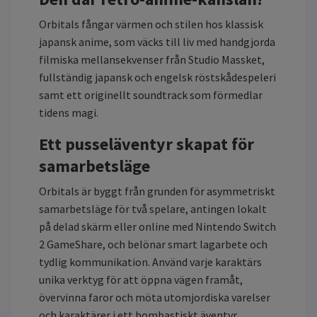
Orbitals fångar värmen och stilen hos klassisk
japansk anime, som väcks till liv med handgjorda
filmiska mellansekvenser från Studio Massket,
fullständig japansk och engelsk röstskådespeleri
samt ett originellt soundtrack som förmedlar
tidens magi.
Ett pusseläventyr skapat för
samarbetsläge
Orbitals är byggt från grunden för asymmetriskt
samarbetsläge för två spelare, antingen lokalt
på delad skärm eller online med Nintendo Switch
2 GameShare, och belönar smart lagarbete och
tydlig kommunikation. Använd varje karaktärs
unika verktyg för att öppna vägen framåt,
övervinna faror och möta utomjordiska varelser
och karaktärer i ett bombastiskt äventyr.