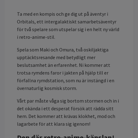
Ta med en kompis och ge dig ut på äventyr i
Orbitals, ett intergalaktiskt samarbetsäventyr
för två spelare som utspelar sig i en helt ny värld
i retro-anime-stil.
Spela som Maki och Omura, två oskiljaktiga
upptäcktsresande med betydligt mer
beslutsamhet än erfarenhet. Ni kommer att
trotsa rymdens faror i jakten på hjälp till er
förfallna rymdstation, som nu är instängd i en
övernaturlig kosmisk storm.
Vårt par måste våga sig bortom stormen och in i
det okända i ett desperat försök att rädda sitt
hem. Det kommer att krävas klokhet, mod och
lagarbete för att klara sig igenom!
Den där retro-anime-känslan!