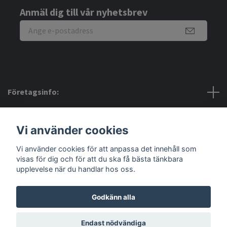
Anmäl dig till vår nyhetsbrev
Företagsinfo:
Bra att veta:
Vi använder cookies
Vi använder cookies för att anpassa det innehåll som
Sociala medier
visas för dig och för att du ska få bästa tänkbara
upplevelse när du handlar hos oss.
Godkänn alla
© 2026 Amerino
Endast nödvändiga