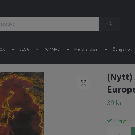
OX
SEGA
PC / MAC
Merchandise
Övriga Form
(Nytt)
Europe
39 kr
I Lager