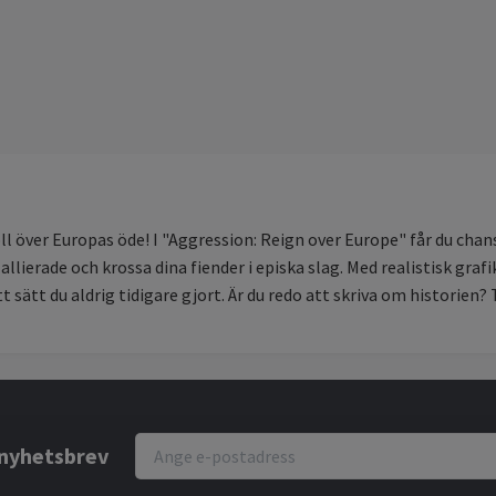
roll över Europas öde! I "Aggression: Reign over Europe" får du ch
lierade och krossa dina fiender i episka slag. Med realistisk graf
t sätt du aldrig tidigare gjort. Är du redo att skriva om historien
r nyhetsbrev