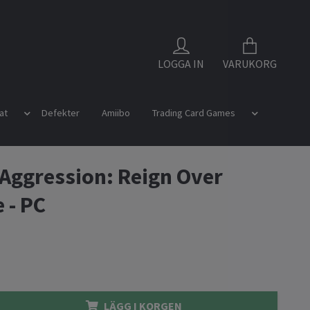
LOGGA IN
VARUKORG
at
Defekter
Amiibo
Trading Card Games
 Aggression: Reign Over
 - PC
LÄGG I KORGEN